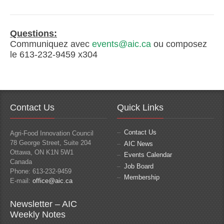
Questions:
Communiquez avec
events@aic.ca
ou composez
le 613-232-9459 x304
Contact Us
Quick Links
Contact Us
Agri-Food Innovation Council
78 George Street, Suite 204
AIC News
Ottawa, ON K1N 5W1
Events Calendar
Canada
Job Board
Phone: 613-232-9459
Membership
E-mail:
office@aic.ca
Newsletter – AIC
Weekly Notes